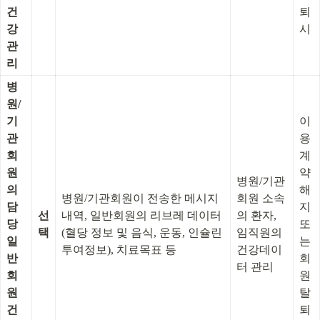
건
퇴 
강
시
관
리
병
원/
기
이
관
용
회
계
원
약 
병원/기관
의 
해
병원/기관회원이 전송한 메시지
회원 소속
담
지 
선
내역, 일반회원의 리브레 데이터
의 환자, 
당 
또
택
(혈당 정보 및 음식, 운동, 인슐린 
임직원의 
일
는 
투여정보), 치료목표 등
건강데이
반
회
터 관리
회
원
원 
탈
건
퇴 