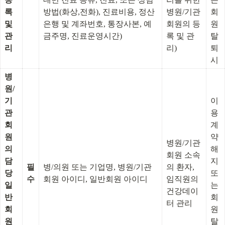
록 
방법(화상,전화), 진료비용, 정산
병원/기관
회
및 
은행 및 계좌번호, 통장사본, 예
회원의 등
원
관
금주명, 진료운영시간)
록 및 관
탈
리
리)
퇴 
시
병
원/
기
이
관
용
회
계
원
약 
병원/기관
의 
해
회원 소속
담
지 
필
병/의원 또는 기업명, 병원/기관
의 환자, 
당 
또
수
회원 아이디, 일반회원 아이디
임직원의 
일
는 
건강데이
반
회
터 관리
회
원
원 
탈