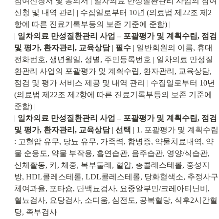
참여신청서 및 동의서 | 일차의료 만성질환관리 사업의 참여
신청 및 내역 관리 | 수집일로부터 10년 (의료법 제22조 제2
항에 따른 진료기록부등의 보존 기준에 준함) |

| 
일차의료 만성질환관리 사업 – 포괄평가 및 계획수립, 점검 
및 평가, 환자관리, 교육상담
 | 
필수
 | 일반회원의 이름, 휴대
전화번호, 생년월일, 성별, 주민등록번호 | 일차의료 만성질
환관리 사업의 포괄평가 및 계획수립, 환자관리, 교육상담, 
점검 및 평가 서비스 제공 및 내역 관리 | 수집일로부터 10년 
(의료법 제22조 제2항에 따른 진료기록부등의 보존 기준에 
준함) |

| 
일차의료 만성질환관리 사업 – 포괄평가 및 계획수립, 점검 
및 평가, 환자관리, 교육상담
 | 
선택
 | 1. 포괄평가 및 계획수립 
: 고혈압 유무, 당뇨 유무, 가족력, 합병증, 약물치료내역, 약
물 순응도, 약물 부작용, 흡연습관, 음주습관, 영양/식습관, 
신체활동, 키, 체중, 복부둘레, 혈압, 총콜레스테롤, 중성지
방, HDL콜레스테롤, LDL콜레스테롤, 당화혈색소, 추정사구
체여과율, 포타슘, 단백뇨검사, 요중알부민/크레아티닌비, 
혈뇨검사, 요당검사, 소디움, 심전도, 공복혈당, 식후2시간혈
당, 족부검사