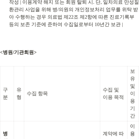
작성 | 이용계약 해지 또는 회원 탈퇴 시. 단, 일차의료 만성질
환관리 사업을 위해 병/의원의 개인정보처리 업무를 위탁 받
아 수행하는 경우 의료법 제22조 제2항에 따른 진료기록부
등의 보존 기준에 준하여 수집일로부터 10년간 보관 |
<병원/기관회원>
보
유 
및 
구
유
수집 및 
수집 항목
이
분
형
이용 목적
용 
기
간
이
병
계약에 따
용