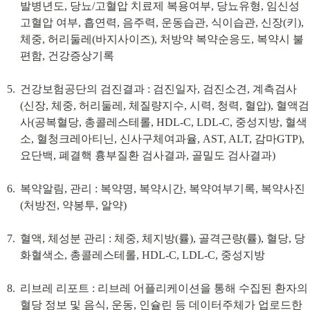
발병년도, 당뇨/고혈압 치료제 복용여부, 당뇨유형, 임신성
고혈압 여부, 흡연력, 음주력, 운동습관, 식이습관, 신장(키), 
체중, 허리둘레(바지사이즈), 처방약 복약순응도, 복약시 불
편함, 건강증상기록
건강보험공단의 검진결과 : 검진일자, 검진소견, 계측검사
(신장, 체중, 허리둘레, 체질량지수, 시력, 청력, 혈압), 혈액검
사(공복혈당, 총콜레스테롤, HDL-C, LDL-C, 중성지방, 혈색
소, 혈청크레아티닌, 신사구체여과율, AST, ALT, 감마GTP), 
요단백, 폐결핵 흉부질환 검사결과, 골밀도 검사결과)
복약알림, 관리 : 복약명, 복약시간, 복약여부기록, 복약사진
(처방전, 약봉투, 알약)
혈액, 체성분 관리 : 체중, 체지방(률), 골격근량(률), 혈당, 당
화혈색소, 총콜레스테롤, HDL-C, LDL-C, 중성지방
리브레 리포트 : 리브레 어플리케이션을 통해 수집된 환자의 
혈당 정보 및 음식, 운동, 인슐린 등 데이터주체가 업로드한 