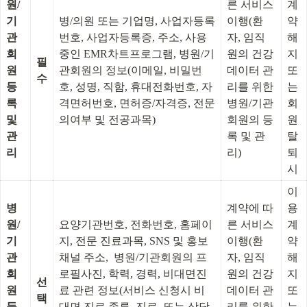
원/
른 서비스 
계
기
병/의원 또는 기업명, 사업자등록
이행(환
약 
관
번호, 사업자등록증, 주소, 사용
자, 임직
해
회
중인 EMR차트프로그램, 병원/기
원의 건강
지 
필
원 
관회원의 정보(이메일, 비밀번
데이터 관
또
수
등
호, 성명, 직함, 휴대전화번호, 자
리를 위한 
는 
록 
격면허번호, 면허증/자격증, 전문
병원/기관
회
및 
의여부 및 전공과목)
회원의 등
원
관
록 및 관
탈
리
리)
퇴 
시
이
병
계약에 따
용
원/
요양기관번호, 전화번호, 홈페이
른 서비스 
계
기
지, 전문 진료과목, SNS 및 홍보
이행(환
약 
관
채널 주소,  병원/기관회원의 프
자, 임직
해
회
로필사진, 학력, 경력, 비대면진
원의 건강
지 
선
원 
료 관련 정보(서비스 신청시 비
데이터 관
또
택
등
대면 진료 종류, 진료, 또는 상담
리를 위한 
는 