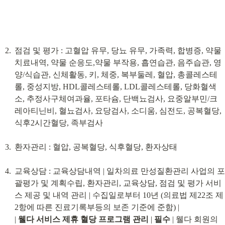
점검 및 평가 : 고혈압 유무, 당뇨 유무, 가족력, 합병증, 약물
치료내역, 약물 순응도,약물 부작용, 흡연습관, 음주습관, 영
양/식습관, 신체활동, 키, 체중, 복부둘레, 혈압, 총콜레스테
롤, 중성지방, HDL콜레스테롤, LDL콜레스테롤, 당화혈색
소, 추정사구체여과율, 포타슘, 단백뇨검사, 요중알부민/크
레아티닌비, 혈뇨검사, 요당검사, 소디움, 심전도, 공복혈당, 
식후2시간혈당, 족부검사
환자관리 : 혈압, 공복혈당, 식후혈당, 환자상태
교육상담 : 교육상담내역 | 일차의료 만성질환관리 사업의 포
괄평가 및 계획수립, 환자관리, 교육상담, 점검 및 평가 서비
스 제공 및 내역 관리 | 수집일로부터 10년 (의료법 제22조 제
2항에 따른 진료기록부등의 보존 기준에 준함) |

| 
웰다 서비스 제휴 혈당 프로그램 관리
 | 
필수
 | 웰다 회원의 